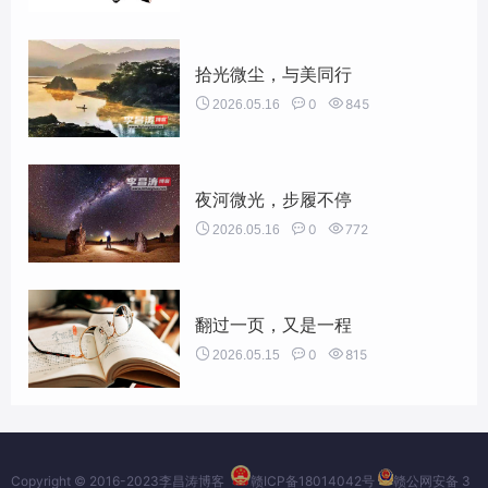
拾光微尘，与美同行


0

845
2026.05.16
夜河微光，步履不停


0

772
2026.05.16
翻过一页，又是一程


0

815
2026.05.15
Copyright © 2016-2023
李昌涛博客
赣ICP备18014042号
赣公网安备 3