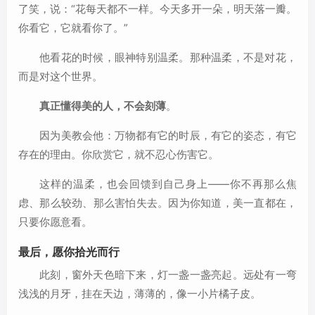
了笑，说：“花每天都不一样。今天多开一朵，明天落一瓣。
你看它，它就看你了。”
他看花的时候，眼神特别温柔。那种温柔，不是对花，
而是对这个世界。
真正懂得美的人，不会刻薄
。
因为美教会他：万物都有它的时辰，有它的姿态，有它
存在的理由。你欣赏它，就不忍心伤害它。
这样的温柔，也会回馈到自己身上——你不再那么焦
虑、那么较劲、那么害怕失去。因为你知道，美一直都在，
只要你愿意看。
最后，愿你拾光而行
此刻，窗外天色暗下来，灯一盏一盏亮起。远处有一弯
浅浅的月牙，挂在天边，薄薄的，像一小片橘子皮。