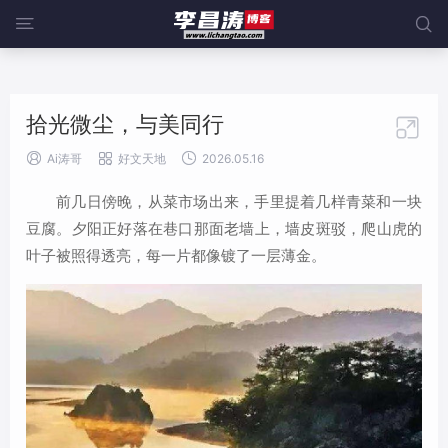
@media screen and (max-width:919px){ .sidebar {display: block;


width: 100%;margin-left: 0;} }
拾光微尘，与美同行




Ai涛哥
好文天地
2026.05.16
前几日傍晚，从菜市场出来，手里提着几样青菜和一块
豆腐。夕阳正好落在巷口那面老墙上，墙皮斑驳，爬山虎的
叶子被照得透亮，每一片都像镀了一层薄金。