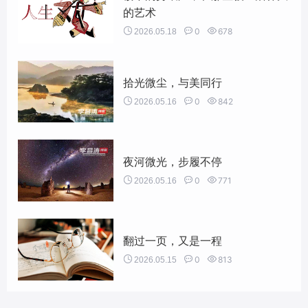
的艺术


0

678
2026.05.18
拾光微尘，与美同行


0

842
2026.05.16
夜河微光，步履不停


0

771
2026.05.16
翻过一页，又是一程


0

813
2026.05.15