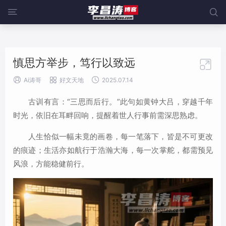
@media screen and (max-width:919px){ .sidebar {display: block;


width: 100%;margin-left: 0;} }
慎思方举步，笃行以致远




Ai涛哥
好文天地
2025.07.14
古训有言：“三思而后行。”此句如黄钟大吕，穿越千年
时光，依旧在耳畔回响，提醒着世人行事前需深思熟虑。
人生恰似一幅未竟的画卷，每一笔落下，皆是不可更改
的痕迹；生活亦如航行于浩瀚大海，每一次掌舵，都需预见
风浪，方能稳健前行。