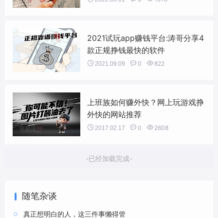
2021试玩app赚钱平台:涛哥分享4
款正规挣钱最快的软件


0

822
2021.09.09
上班族如何赚外快？网上玩游戏挣
外快的网站推荐


0

2608
2017.02.17
-已经加载完成-
随笔杂谈
真正想明白的人，这三件事懒得管