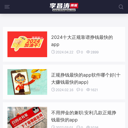
@media screen and (max-width:919px){ .sidebar {display: block;


width: 100%;margin-left: 0;} }
2024十大正规靠谱挣钱最快的
app


0

2899
2024.04.22
正规挣钱最快的app软件哪个好(十
大赚钱最快的app)


0

1621
2024.02.16
不用押金的兼职:安利几款正规挣
钱最快的app


0

1016
2022.03.01