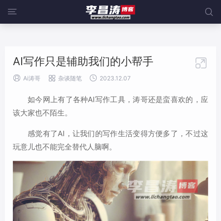
@media screen and (max-width:919px){ .sidebar {display: block;


width: 100%;margin-left: 0;} }
AI写作只是辅助我们的小帮手




Ai涛哥
杂谈随笔
2023.12.07
如今网上有了各种AI写作工具，涛哥还是蛮喜欢的，应
该大家也不陌生。
感觉有了AI，让我们的写作生活变得方便多了，不过这
玩意儿也不能完全替代人脑啊。