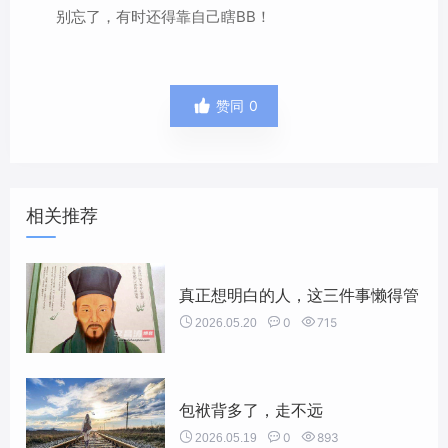
别忘了，有时还得靠自己瞎BB！

赞同
0
相关推荐
真正想明白的人，这三件事懒得管


0

715
2026.05.20
包袱背多了，走不远


0

893
2026.05.19