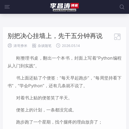
@media screen and (max-width:919px){ .sidebar {display: block;


width: 100%;margin-left: 0;} }
别把决心挂墙上，先干五分钟再说




涛哥挣米
杂谈随笔
2026.05.14
刚整理书桌，翻出一个本书，封面上写着“Python编程
从入门到实践”。
书上面还贴了个便签：“每天早起跑步”，“每周坚持看下
书”，“学会Python”，还有几条就不说了。
对着书上贴的便签笑了半天。
便签上的计划，一条都没完成。
跑步跑了一个星期，找个腿疼的理由放弃了；