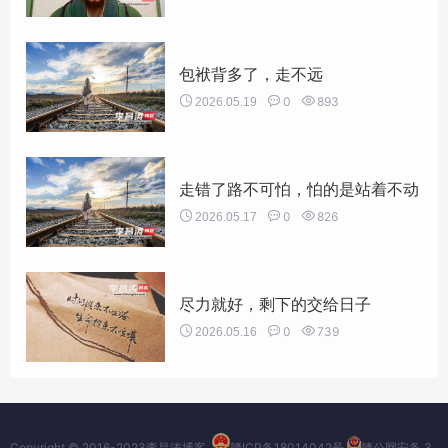
包袱背多了，走不远


0

893
2026.05.19
走错了路不可怕，怕的是站着不动


0

826
2026.05.17
尽力就好，剩下的交给日子


0

739
2026.05.16
Copyright © 2016-2023
李昌涛博客
赣ICP备18014042号
赣公网安备 3