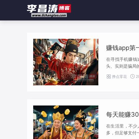
@media screen and (max-width:919px){ .sidebar {display: block; widt
赚钱app
在寻找手机赚钱
头、实则是骗局的


挣点零花
2
每天能赚3
在生活里，不少人
多，但足够支付一