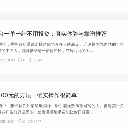
台一单一结不用投资：真实体验与靠谱推荐
时代，手机兼职赚钱正悄然成为众多人的新宠。无论是朝气蓬勃的年轻
的中年人，都能借助这一便捷途径，在碎片化的闲...


0
1390
025.10.02
100元的方法，确实操作很简单
宙中，赚钱软件如繁星般闪烁，吸引着无数渴望财富的人。但这其中鱼
的广告打得震天响，信誓旦旦地承诺能让你日赚百...


0
1297
025.10.01