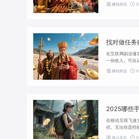


赚钱精选
2
找对做任务
在互联网副业蓬
一份收入。可自从


赚钱精选
2
2025哪
在移动互联飞速
径。无论你是经验


挣点零花
2