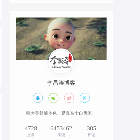
李昌涛博客




唯大英雄能本色，是真名士自风流！
4728
6453462
305
文章
阅读
评论