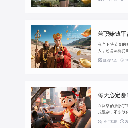
兼职赚钱平
在当下快节奏的
人，还是沉稳持重


赚钱精选
2
每天必定赚
在网络的浩渺宇
龙混杂，不少软件


挣点零花
2