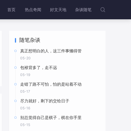
首页
热点奇闻
好文天地
杂谈随笔

随笔杂谈
真正想明白的人，这三件事懒得管
05-20
包袱背多了，走不远
05-19
走错了路不可怕，怕的是站着不动
05-17
尽力就好，剩下的交给日子
05-16
别总觉得自己是棋子，棋在你手里
05-15