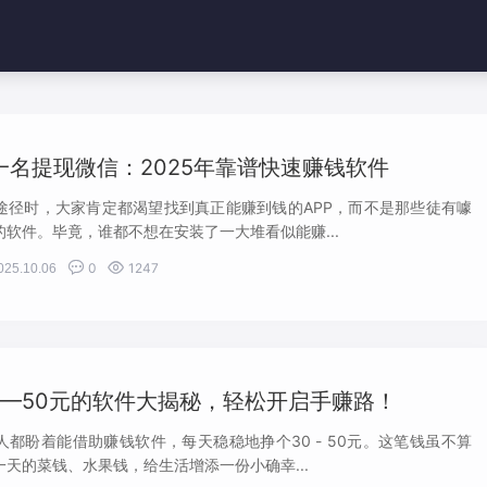
h: 100%;margin-left: 0;} }
第一名提现微信：2025年靠谱快速赚钱软件
途径时，大家肯定都渴望找到真正能赚到钱的APP，而不是那些徒有噱
软件。毕竟，谁都不想在安装了一大堆看似能赚...


0
1247
025.10.06
0—50元的软件大揭秘，轻松开启手赚路！
都盼着能借助赚钱软件，每天稳稳地挣个30 - 50元。这笔钱虽不算
天的菜钱、水果钱，给生活增添一份小确幸...